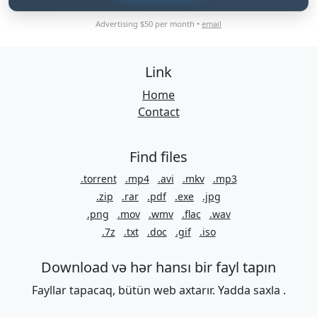
Advertising $50 per month •
email
Link
Home
Contact
Find files
.torrent
.mp4
.avi
.mkv
.mp3
.zip
.rar
.pdf
.exe
.jpg
.png
.mov
.wmv
.flac
.wav
.7z
.txt
.doc
.gif
.iso
Download və hər hansı bir fayl tapın
Fayllar tapacaq, bütün web axtarır. Yadda saxla .