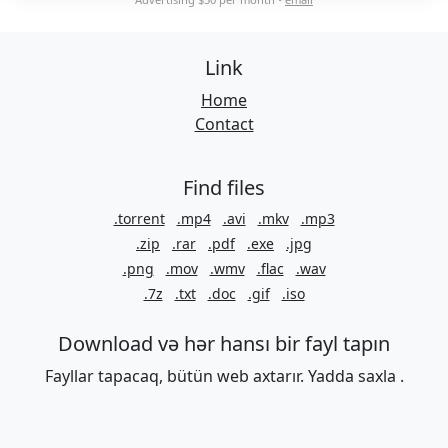
Link
Home
Contact
Find files
.torrent
.mp4
.avi
.mkv
.mp3
.zip
.rar
.pdf
.exe
.jpg
.png
.mov
.wmv
.flac
.wav
.7z
.txt
.doc
.gif
.iso
Download və hər hansı bir fayl tapın
Fayllar tapacaq, bütün web axtarır. Yadda saxla .