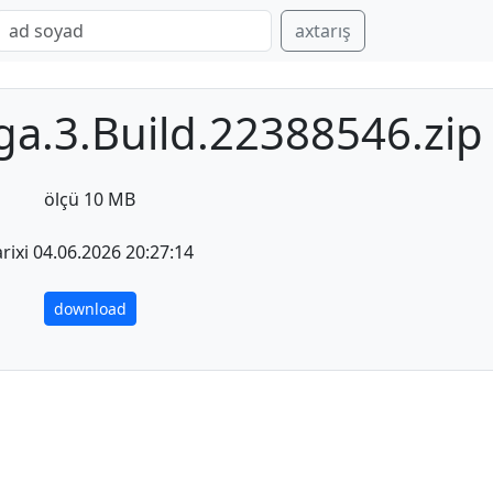
axtarış
a.3.Build.22388546.zip
ölçü 10 MB
arixi 04.06.2026 20:27:14
download