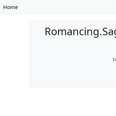
Home
Romancing.Sag
t