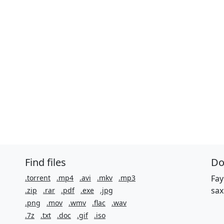
Find files
Do
.torrent
.mp4
.avi
.mkv
.mp3
Fay
sax
.zip
.rar
.pdf
.exe
.jpg
.png
.mov
.wmv
.flac
.wav
.7z
.txt
.doc
.gif
.iso