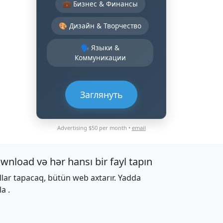
💼 Бизнес & Финансы
🎨 Дизайн & Творчество
🗣️ Языки &
Коммуникации
Заглянуть
Advertising $50 per month •
email
wnload və hər hansı bir fayl tapın
llar tapacaq, bütün web axtarır. Yadda
la .