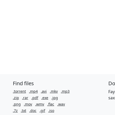
Find files
Do
.torrent
.mp4
.avi
.mkv
.mp3
Fay
sax
.zip
.rar
.pdf
.exe
.jpg
.png
.mov
.wmv
.flac
.wav
.7z
.txt
.doc
.gif
.iso