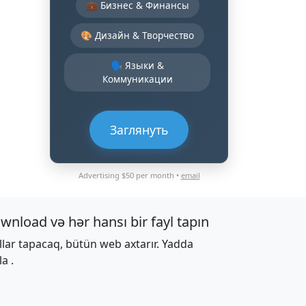
💼 Бизнес & Финансы
🎨 Дизайн & Творчество
🗣️ Языки &
Коммуникации
Заглянуть
Advertising $50 per month •
email
wnload və hər hansı bir fayl tapın
llar tapacaq, bütün web axtarır. Yadda
la .