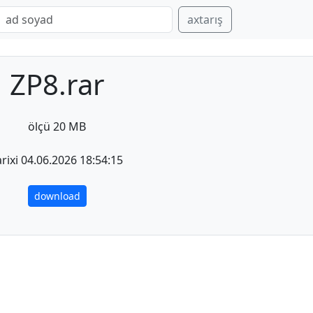
axtarış
ZP8.rar
ölçü 20 MB
arixi 04.06.2026 18:54:15
download