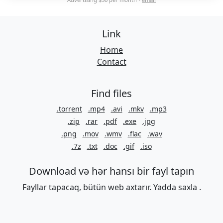
Link
Home
Contact
Find files
.torrent
.mp4
.avi
.mkv
.mp3
.zip
.rar
.pdf
.exe
.jpg
.png
.mov
.wmv
.flac
.wav
.7z
.txt
.doc
.gif
.iso
Download və hər hansı bir fayl tapın
Fayllar tapacaq, bütün web axtarır. Yadda saxla .