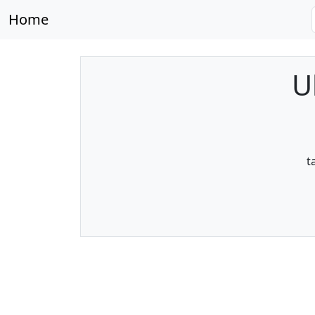
Home
U
t