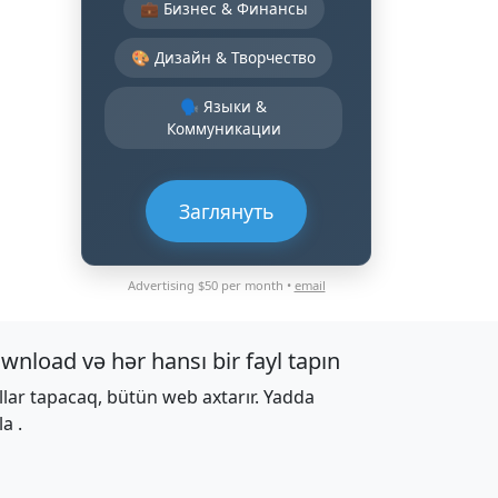
💼 Бизнес & Финансы
🎨 Дизайн & Творчество
🗣️ Языки &
Коммуникации
Заглянуть
Advertising $50 per month •
email
wnload və hər hansı bir fayl tapın
llar tapacaq, bütün web axtarır. Yadda
la .