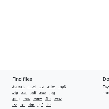
Find files
Do
.torrent
.mp4
.avi
.mkv
.mp3
Fay
sax
.zip
.rar
.pdf
.exe
.jpg
.png
.mov
.wmv
.flac
.wav
.7z
.txt
.doc
.gif
.iso