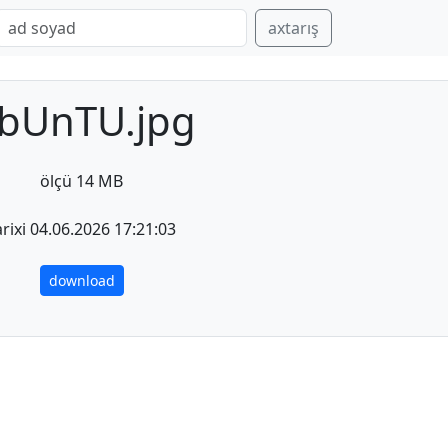
axtarış
bUnTU.jpg
ölçü 14 MB
arixi 04.06.2026 17:21:03
download