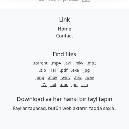
Link
Home
Contact
Find files
.torrent
.mp4
.avi
.mkv
.mp3
.zip
.rar
.pdf
.exe
.jpg
.png
.mov
.wmv
.flac
.wav
.7z
.txt
.doc
.gif
.iso
Download və hər hansı bir fayl tapın
Fayllar tapacaq, bütün web axtarır. Yadda saxla .