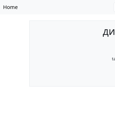
Home
ди
t