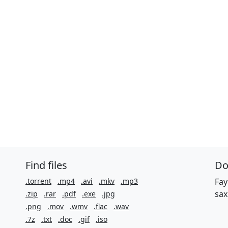
Find files
Do
.torrent
.mp4
.avi
.mkv
.mp3
Fay
sax
.zip
.rar
.pdf
.exe
.jpg
.png
.mov
.wmv
.flac
.wav
.7z
.txt
.doc
.gif
.iso