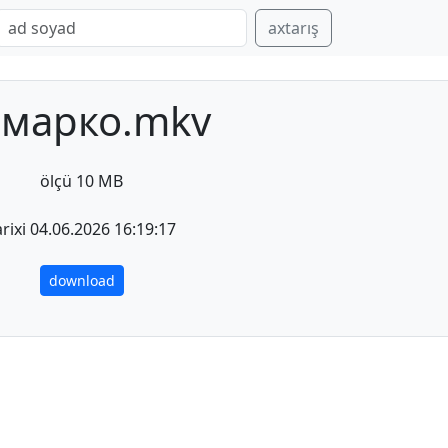
axtarış
марко.mkv
ölçü 10 MB
arixi 04.06.2026 16:19:17
download