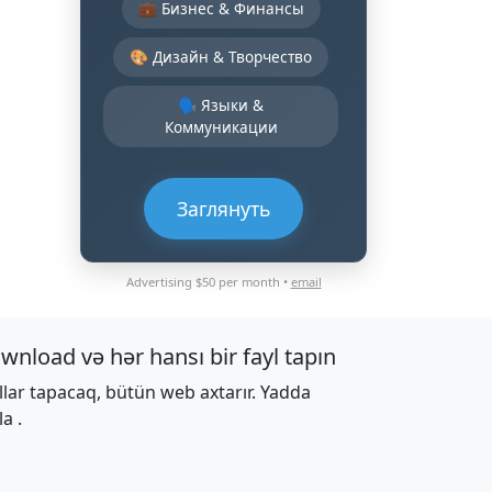
💼 Бизнес & Финансы
🎨 Дизайн & Творчество
🗣️ Языки &
Коммуникации
Заглянуть
Advertising $50 per month •
email
wnload və hər hansı bir fayl tapın
llar tapacaq, bütün web axtarır. Yadda
la .