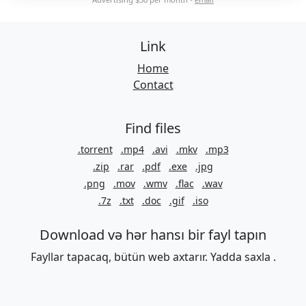
Link
Home
Contact
Find files
.torrent
.mp4
.avi
.mkv
.mp3
.zip
.rar
.pdf
.exe
.jpg
.png
.mov
.wmv
.flac
.wav
.7z
.txt
.doc
.gif
.iso
Download və hər hansı bir fayl tapın
Fayllar tapacaq, bütün web axtarır. Yadda saxla .