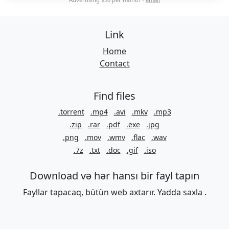
Link
Home
Contact
Find files
.torrent
.mp4
.avi
.mkv
.mp3
.zip
.rar
.pdf
.exe
.jpg
.png
.mov
.wmv
.flac
.wav
.7z
.txt
.doc
.gif
.iso
Download və hər hansı bir fayl tapın
Fayllar tapacaq, bütün web axtarır. Yadda saxla .