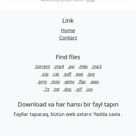
Link
Home
Contact
Find files
.torrent
.mp4
.avi
.mkv
.mp3
.zip
.rar
.pdf
.exe
.jpg
.png
.mov
.wmv
.flac
.wav
.7z
.txt
.doc
.gif
.iso
Download və hər hansı bir fayl tapın
Fayllar tapacaq, bütün web axtarır. Yadda saxla .