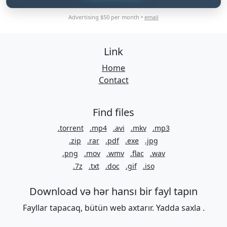
Advertising $50 per month •
email
Link
Home
Contact
Find files
.torrent
.mp4
.avi
.mkv
.mp3
.zip
.rar
.pdf
.exe
.jpg
.png
.mov
.wmv
.flac
.wav
.7z
.txt
.doc
.gif
.iso
Download və hər hansı bir fayl tapın
Fayllar tapacaq, bütün web axtarır. Yadda saxla .