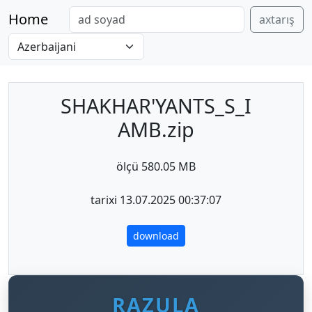
Home
axtarış
SHAKHAR'YANTS_S_I
AMB.zip
ölçü 580.05 MB
tarixi 13.07.2025 00:37:07
download
RAZULA