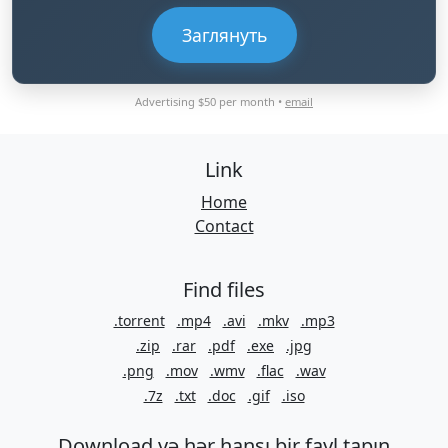
Заглянуть
Advertising $50 per month •
email
Link
Home
Contact
Find files
.torrent
.mp4
.avi
.mkv
.mp3
.zip
.rar
.pdf
.exe
.jpg
.png
.mov
.wmv
.flac
.wav
.7z
.txt
.doc
.gif
.iso
Download və hər hansı bir fayl tapın