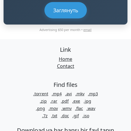
Заглянуть
Advertising $50 per month •
email
Link
Home
Contact
Find files
.torrent
.mp4
.avi
.mkv
.mp3
.zip
.rar
.pdf
.exe
.jpg
.png
.mov
.wmv
.flac
.wav
.7z
.txt
.doc
.gif
.iso
Download və hər hansı bir fayl tapın