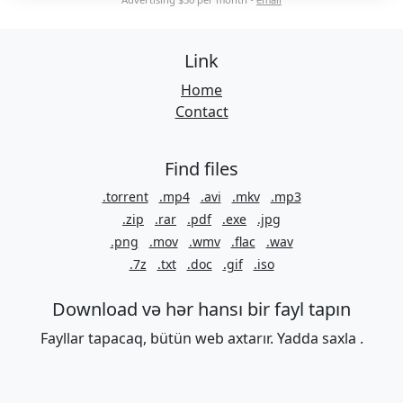
Link
Home
Contact
Find files
.torrent
.mp4
.avi
.mkv
.mp3
.zip
.rar
.pdf
.exe
.jpg
.png
.mov
.wmv
.flac
.wav
.7z
.txt
.doc
.gif
.iso
Download və hər hansı bir fayl tapın
Fayllar tapacaq, bütün web axtarır. Yadda saxla .